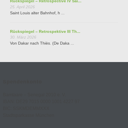
Rückspiegel – Retrospective IV Sai...
25. April 2026
Saint Louis alter Bahnhof, h ...
Rückspiegel – Retrospektive III Th...
30. März 2026
Von Dakar nach Thiès. (De Daka ...
Spendenkonto
Bamtaare – Senegal 2010 e. V.
IBAN: DE29 7015 0000 1001 4227 97
BIC: SSKMDEMMXXX
Stadtsparkasse München