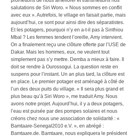
promettons de nous améliorer et transmettons nos
salutations de Siri Woro. « Nous sommes en conflit
avec eux ». Autrefois, le village en faisait partie, mais
aujourd’hui, ce sont pour ainsi dire des séparatistes.
Et les potagers, pourquoi n’y en a-t-il pas à Sinthiou
Mbal ? Les femmes tendent l’oreille, Amy intervient.
On a finalement reçu une clôture offerte par l’USE de
Dakar. Mais les hommes, eux, ne veulent tout
simplement pas s’y mettre. Demba a mieux à faire. Il
doit se rendre à Ourossogui. La question reste en
suspens pour l’instant. Un an plus tard, la clôture est
en place. Le premier potager est aménagé à côté de
l’un des deux puits du village. « Il sera plus grand et
plus beau qu’à Siri Woro », me traduit Amy. Nous
avons notre projet. Aujourd’hui, il y a deux potagers,
l’eau est puisée par des pompes solaires et nous
créons chez nous une association de solidarité : «
Bamtaare-Senegal2010 e.V. », en abrégé :
Bamtaare.de. Bamtaare, nous expliquera le président