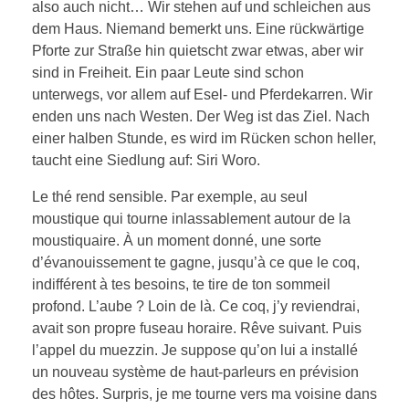
also auch nicht… Wir stehen auf und schleichen aus
dem Haus. Niemand bemerkt uns. Eine rückwärtige
Pforte zur Straße hin quietscht zwar etwas, aber wir
sind in Freiheit. Ein paar Leute sind schon
unterwegs, vor allem auf Esel- und Pferdekarren. Wir
enden uns nach Westen. Der Weg ist das Ziel. Nach
einer halben Stunde, es wird im Rücken schon heller,
taucht eine Siedlung auf: Siri Woro.
Le thé rend sensible. Par exemple, au seul
moustique qui tourne inlassablement autour de la
moustiquaire. À un moment donné, une sorte
d’évanouissement te gagne, jusqu’à ce que le coq,
indifférent à tes besoins, te tire de ton sommeil
profond. L’aube ? Loin de là. Ce coq, j’y reviendrai,
avait son propre fuseau horaire. Rêve suivant. Puis
l’appel du muezzin. Je suppose qu’on lui a installé
un nouveau système de haut-parleurs en prévision
des hôtes. Surpris, je me tourne vers ma voisine dans