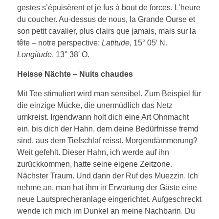
gestes s’épuisèrent et je fus à bout de forces. L’heure
du coucher. Au-dessus de nous, la Grande Ourse et
son petit cavalier, plus clairs que jamais, mais sur la
tête – notre perspective:
Latitude
, 15° 05′ N.
Longitude
, 13° 38′ O.
Heisse Nächte – Nuits chaudes
Mit Tee stimuliert wird man sensibel. Zum Beispiel für
die einzige Mücke, die unermüdlich das Netz
umkreist. Irgendwann holt dich eine Art Ohnmacht
ein, bis dich der Hahn, dem deine Bedürfnisse fremd
sind, aus dem Tiefschlaf reisst. Morgendämmerung?
Weit gefehlt. Dieser Hahn, ich werde auf ihn
zurückkommen, hatte seine eigene Zeitzone.
Nächster Traum. Und dann der Ruf des Muezzin. Ich
nehme an, man hat ihm in Erwartung der Gäste eine
neue Lautsprecheranlage eingerichtet. Aufgeschreckt
wende ich mich im Dunkel an meine Nachbarin. Du