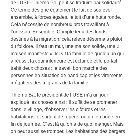
de l’USE, Thierno Ba, peut se traduire par solidarité.
Ce terme désigne également le fait de soulever
ensemble, à forces égales, le toit d’une hutte ronde.
Cela nécessite de nombreux bras travaillant à
l’unisson. Ensemble. Compte tenu des fonds
destinés à la migration, cela relève désormais plutôt
du folklore. Il faut un mur, une maison solide, une «
maison manifeste ». Ici vit la famille de quelqu’un qui
a réussi, la cour intérieure est éclairée et le portail
trahit deux choses : le travail bon marché des
personnes en situation de handicap et les virements
irréguliers des migrants de la famille.
Thierno Ba, le président de l’USE m’a un jour
expliqué les choses ainsi : Il suffit de se promener
dans le village, d’observer les clôtures et les
habitations, et surtout de repérer où un feu brûle en
fin de journée. C’est là qu’on a de quoi manger. Mais
on peut aussi se tromper. Les habitations des bergers