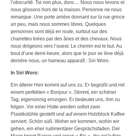
l’obscurité. Toi non plus, donc… Nous nous levons et
nous glissons hors de la maison. Personne ne nous
remarque. Une porte arrière donnant sur la rue grince
un peu, mais nous sommes libres. Quelques
personnes sont déjà en route, surtout sur des
charrettes tirées par des ânes et des chevaux. Nous
nous dirigeons vers l’ouest. Le chemin est le but. Au
bout d’une demi-heure, alors que le jour se lève déjà
derrière nous, un hameau apparaît : Siri Woro.
In Siri Woro:
Ein älterer Herr kommt auf uns zu. Er begrüßt und mit
einem perfekten « Bonjour ». Stimmt, ein schöner
Tag, eigensinnig errungen. Er bedeutet uns, ihm zu
folgen. Vor einer Hütte werden sofort zwei
Plastikstühle gestellt und auf einem Holzblock Kaffee
serviert. Schön süß. Woher wir kommen, wohin wir
gehen, ein eher rudimentärer Gesprächsfaden. Der
Mann bringt Papier und einen « Bic », die geläufige