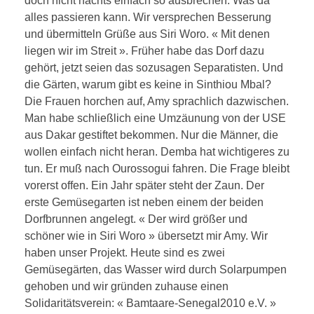
doch nicht nachts einfach so ausbrechen. Was da
alles passieren kann. Wir versprechen Besserung
und übermitteln Grüße aus Siri Woro. « Mit denen
liegen wir im Streit ». Früher habe das Dorf dazu
gehört, jetzt seien das sozusagen Separatisten. Und
die Gärten, warum gibt es keine in Sinthiou Mbal?
Die Frauen horchen auf, Amy sprachlich dazwischen.
Man habe schließlich eine Umzäunung von der USE
aus Dakar gestiftet bekommen. Nur die Männer, die
wollen einfach nicht heran. Demba hat wichtigeres zu
tun. Er muß nach Ourossogui fahren. Die Frage bleibt
vorerst offen. Ein Jahr später steht der Zaun. Der
erste Gemüsegarten ist neben einem der beiden
Dorfbrunnen angelegt. « Der wird größer und
schöner wie in Siri Woro » übersetzt mir Amy. Wir
haben unser Projekt. Heute sind es zwei
Gemüsegärten, das Wasser wird durch Solarpumpen
gehoben und wir gründen zuhause einen
Solidaritätsverein: « Bamtaare-Senegal2010 e.V. »