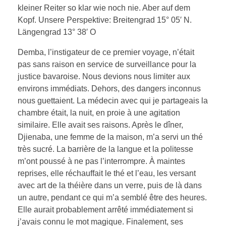
kleiner Reiter so klar wie noch nie. Aber auf dem
Kopf. Unsere Perspektive: Breitengrad 15° 05′ N.
Längengrad 13° 38′ O
Demba, l’instigateur de ce premier voyage, n’était
pas sans raison en service de surveillance pour la
justice bavaroise. Nous devions nous limiter aux
environs immédiats. Dehors, des dangers inconnus
nous guettaient. La médecin avec qui je partageais la
chambre était, la nuit, en proie à une agitation
similaire. Elle avait ses raisons. Après le dîner,
Djienaba, une femme de la maison, m’a servi un thé
très sucré. La barrière de la langue et la politesse
m’ont poussé à ne pas l’interrompre. À maintes
reprises, elle réchauffait le thé et l’eau, les versant
avec art de la théière dans un verre, puis de là dans
un autre, pendant ce qui m’a semblé être des heures.
Elle aurait probablement arrêté immédiatement si
j’avais connu le mot magique. Finalement, ses